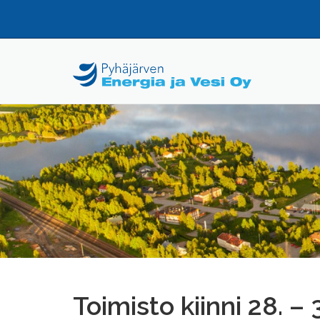
Mene
suoraan
sisältöön
Toimisto kiinni 28. –