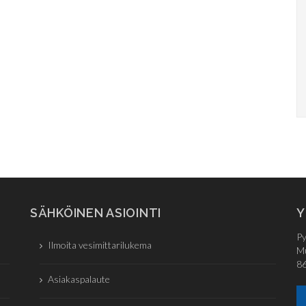
SÄHKÖINEN ASIOINTI
Y
Py
Ilmoita vesimittarilukema
Mu
86
Asiakaspalaute