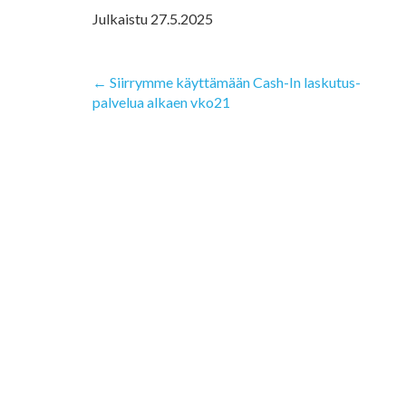
Julkaistu
27.5.2025
Artikkelien
Siirrymme käyttämään Cash-In laskutus-
palvelua alkaen vko21
selaus