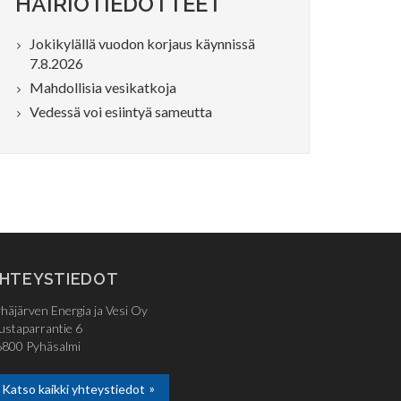
HÄIRIÖTIEDOTTEET
Jokikylällä vuodon korjaus käynnissä
7.8.2026
Mahdollisia vesikatkoja
Vedessä voi esiintyä sameutta
HTEYSTIEDOT
häjärven Energia ja Vesi Oy
staparrantie 6
800 Pyhäsalmi
Katso kaikki yhteystiedot