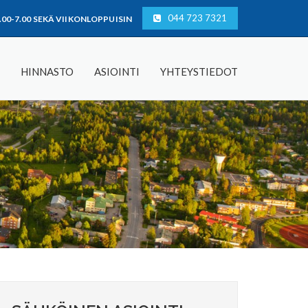
044 723 7321
.00-7.00 SEKÄ VIIKONLOPPUISIN
HINNASTO
ASIOINTI
YHTEYSTIEDOT