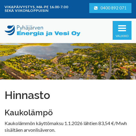
Mene
VIKAPÄIVYSTYS, MA-PE 16.00-7.00
0400 892 071
suoraan
SEKÄ VIIKONLOPPUISIN
sisältöön
VALIKKO
Hinnasto
Kaukolämpö
Kaukolämmön käyttömaksu 1.1.2026 lähtien 83,54 €/Mwh
sisältäen arvonlisäveron.