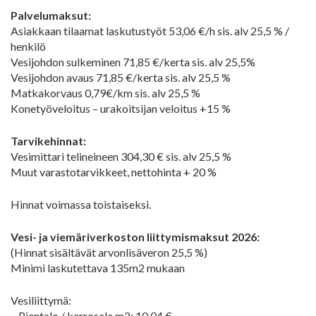
Palvelumaksut:
Asiakkaan tilaamat laskutustyöt 53,06 €/h sis. alv 25,5 % /
henkilö
Vesijohdon sulkeminen 71,85 €/kerta sis. alv 25,5%
Vesijohdon avaus 71,85 €/kerta sis. alv 25,5 %
Matkakorvaus 0,79€/km sis. alv 25,5 %
Konetyöveloitus – urakoitsijan veloitus +15 %
Tarvikehinnat:
Vesimittari telineineen 304,30 € sis. alv 25,5 %
Muut varastotarvikkeet, nettohinta + 20 %
Hinnat voimassa toistaiseksi.
Vesi- ja viemäriverkoston liittymismaksut 2026:
(Hinnat sisältävät arvonlisäveron 25,5 %)
Minimi laskutettava 135m2 mukaan
Vesiliittymä:
– Pientalo / kerrosala m2: 10,04 €