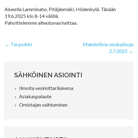
Alueella Lamminaho, Pitäjänmäki, Hiidenkylä. Tänään
19.6.2025 klo 8-14 välillä.
Pahoittelemme aiheutuvaa haittaa.
Artikkelien
Tie poikki
Mahdollisia vesikatkoja
2.7.2025
selaus
SÄHKÖINEN ASIOINTI
Ilmoita vesimittarilukema
Asiakaspalaute
Omistajan vaihtuminen