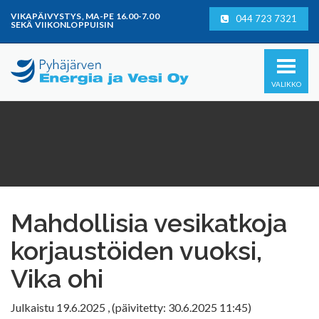
Mene
VIKAPÄIVYSTYS, MA-PE 16.00-7.00
044 723 7321
suoraan
SEKÄ VIIKONLOPPUISIN
sisältöön
VALIKKO
Mahdollisia vesikatkoja
korjaustöiden vuoksi,
Vika ohi
Julkaistu
19.6.2025
,
(päivitetty: 30.6.2025 11:45)